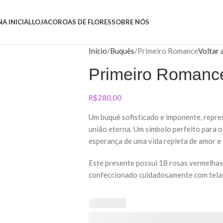
NA INICIAL
LOJA
COROAS DE FLORES
SOBRE NÓS
Início
Buquês
Primeiro Romance
Voltar 
Primeiro Romanc
R$
280,00
Um buquê sofisticado e imponente, repr
união eterna. Um símbolo perfeito para 
esperança de uma vida repleta de amor e 
Este presente possui 18 rosas vermelhas,
confeccionado cuidadosamente com telas