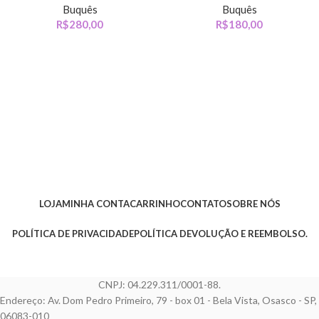
Buquês
Buquês
R$
280,00
R$
180,00
LOJA
MINHA CONTA
CARRINHO
CONTATO
SOBRE NÓS
POLÍTICA DE PRIVACIDADE
POLÍTICA DEVOLUÇÃO E REEMBOLSO.
CNPJ: 04.229.311/0001-88.
Endereço: Av. Dom Pedro Primeiro, 79 - box 01 - Bela Vista, Osasco - SP,
06083-010