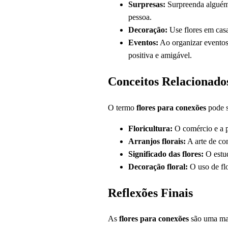
Surpresas:
Surpreenda alguém 
pessoa.
Decoração:
Use flores em casa
Eventos:
Ao organizar eventos,
positiva e amigável.
Conceitos Relacionado
O termo
flores para conexões
pode s
Floricultura:
O comércio e a p
Arranjos florais:
A arte de com
Significado das flores:
O estud
Decoração floral:
O uso de flo
Reflexões Finais
As
flores para conexões
são uma mane