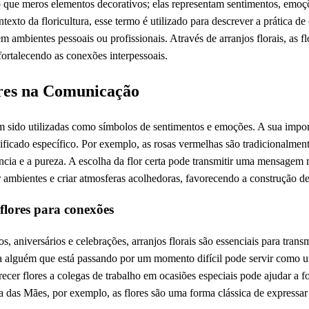
 que meros elementos decorativos; elas representam sentimentos, emoçõ
ntexto da floricultura, esse termo é utilizado para descrever a prática 
 ambientes pessoais ou profissionais. Através de arranjos florais, as 
fortalecendo as conexões interpessoais.
res na Comunicação
êm sido utilizadas como símbolos de sentimentos e emoções. A sua impo
nificado específico. Por exemplo, as rosas vermelhas são tradicionalmen
cia e a pureza. A escolha da flor certa pode transmitir uma mensagem
ar ambientes e criar atmosferas acolhedoras, favorecendo a construção de
flores para conexões
 aniversários e celebrações, arranjos florais são essenciais para transmi
a alguém que está passando por um momento difícil pode servir como u
ecer flores a colegas de trabalho em ocasiões especiais pode ajudar a for
das Mães, por exemplo, as flores são uma forma clássica de expressar 