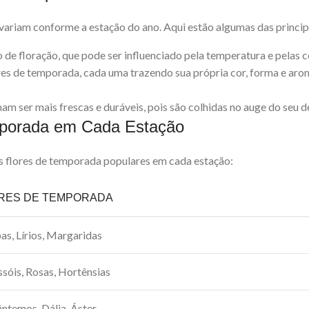
variam conforme a estação do ano. Aqui estão algumas das principa
o de floração, que pode ser influenciado pela temperatura e pelas 
res de temporada, cada uma trazendo sua própria cor, forma e arom
am ser mais frescas e duráveis, pois são colhidas no auge do seu 
mporada em Cada Estação
s flores de temporada populares em cada estação:
RES DE TEMPORADA
pas, Lírios, Margaridas
ssóis, Rosas, Hortênsias
ântemos, Dália, Áster