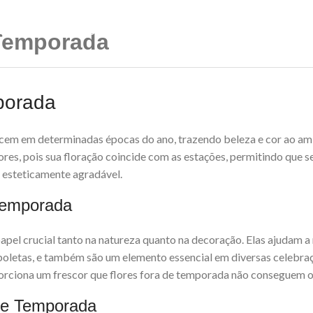
NA INICIAL
LOJA
COROAS DE FLORES
SOBRE NÓS
 Temporada
porada
scem em determinadas épocas do ano, trazendo beleza e cor ao am
ores, pois sua floração coincide com as estações, permitindo que s
 esteticamente agradável.
 Temporada
el crucial tanto na natureza quanto na decoração. Elas ajudam a 
oletas, e também são um elemento essencial em diversas celebraçõe
oporciona um frescor que flores fora de temporada não conseguem o
 de Temporada