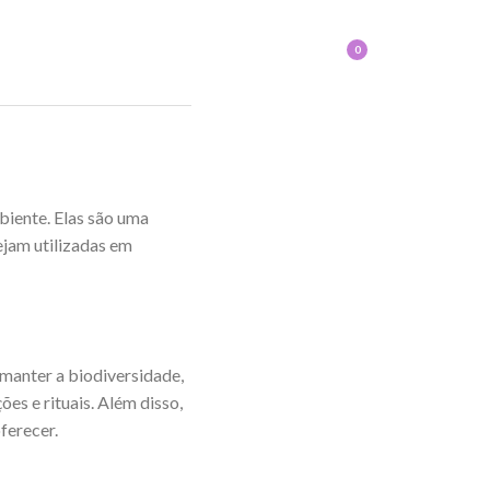
0
biente. Elas são uma
ejam utilizadas em
manter a biodiversidade,
s e rituais. Além disso,
ferecer.