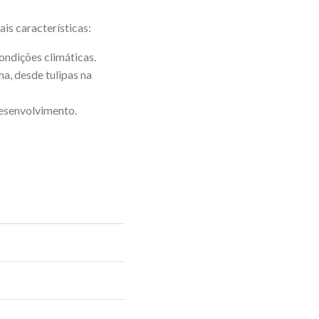
is características:
condições climáticas.
a, desde tulipas na
desenvolvimento.