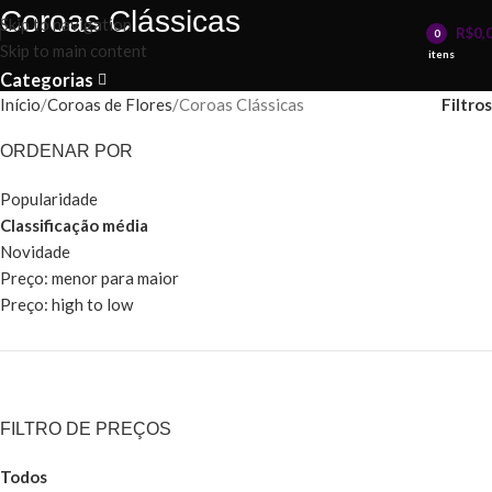
Coroas Clássicas
Skip to navigation
R$
0,
0
Skip to main content
itens
Categorias
Filtros
Início
Coroas de Flores
Coroas Clássicas
ORDENAR POR
Popularidade
Classificação média
Novidade
Preço: menor para maior
Preço: high to low
FILTRO DE PREÇOS
Todos