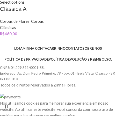
Select options
Clássica A
Coroas de Flores
,
Coroas
Clássicas
R$
460,00
LOJA
MINHA CONTA
CARRINHO
CONTATO
SOBRE NÓS
POLÍTICA DE PRIVACIDADE
POLÍTICA DEVOLUÇÃO E REEMBOLSO.
CNPJ: 04.229.311/0001-88.
Endereço: Av. Dom Pedro Primeiro, 79 - box 01 - Bela Vista, Osasco - SP,
06083-010
Todos os direitos reservados a Zinha Flores.
Nós utilizamos cookies para melhorar sua experiência em nosso
website. Ao utilizar este website, você concorda com nosso uso de
cookies para lhe oferecer um melhor serviço.